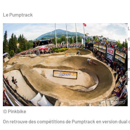
Le Pumptrack
L
c
d
r
m
t
© Pinkbike
On retrouve des compétitions de Pumptrack en version dual c