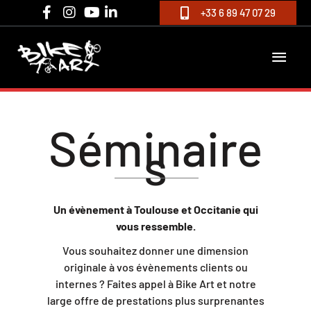
Aller
+33 6 89 47 07 29
au
contenu
MEN
PRIN
Séminaire
s
Un évènement à Toulouse et Occitanie qui
vous ressemble.
Vous souhaitez donner une dimension
originale à vos évènements clients ou
internes ? Faites appel à Bike Art et notre
large offre de prestations plus surprenantes