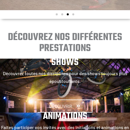
DÉCOUVREZ NOS DIFFÉRENTES
PRESTATIONS
SHOWS
Découvrez toutes nos disciplines pour des shows toujours plus
époustouflants.
DÉCOUVRIR
ANIMATIONS
Faites participer vos invités avec des initiations et animations en