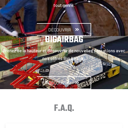
tout genre.
DÉCOUVRIR
BIGAIRBAG
Prenez de la hauteur et découvrez de nouvelles sensations avec
nos offres Big Air Bag.
DÉCOUVRIR
F.A.Q.