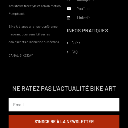
ses shows freestyle et son animation
YouTube
Pumptrack
Linkedin
Bike Art lance un show-conférence
INFOS PRATIQUES
innovant pour sensibiliser les
adolescents à l’addiction aux écrans
Guide
FAQ
CANAL BIKE DAY
NE RATEZ PAS L'ACTUALITÉ BIKE ART
Email
S'INSCRIRE À LA NEWSLETTER