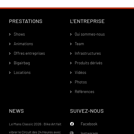
PRESTATIONS
L'ENTREPRISE
Shows
Qui sommes-nous
Animations
Team
Offres entreprises
Infrastructures
Bigairbag
Produits dérivés
Locations
Vidéos
Photos
Références
NEWS
SUIVEZ-NOUS
Facebook
Le Mans Classic 2026 : Bike Art fait
vibrer le Circuit des 24 Heures avec
Instagram