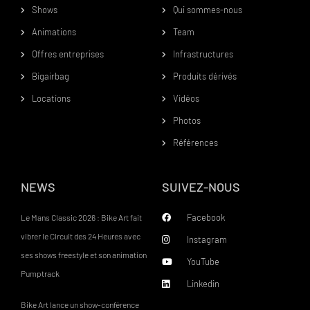
Shows
Qui sommes-nous
Animations
Team
Offres entreprises
Infrastructures
Bigairbag
Produits dérivés
Locations
Vidéos
Photos
Références
NEWS
SUIVEZ-NOUS
Facebook
Le Mans Classic 2026 : Bike Art fait
vibrer le Circuit des 24 Heures avec
Instagram
ses shows freestyle et son animation
YouTube
Pumptrack
Linkedin
Bike Art lance un show-conférence