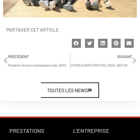
PARTAGER CET ARTICLE
Précédent
S
PRÉCÉDENT
SUIVANT
Préparer les jeux olympiques avec BIKE ART
CORSICA BIKE FESTIVAL 2024: DES SHOWS ET ANIMATIONS POUR BIKE ART
TOUTES LES NEWS
PRESTATIONS
L'ENTREPRISE