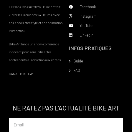
Facebook
Le Mans Classic 2026 : Bike Art fait
vibrer le Circuit des 24 Heures avec
Instagram
ses shows freestyle et son animation
YouTube
Pumptrack
Linkedin
Bike Art lance un show-conférence
INFOS PRATIQUES
innovant pour sensibiliser les
adolescents à l’addiction aux écrans
Guide
FAQ
CANAL BIKE DAY
NE RATEZ PAS L'ACTUALITÉ BIKE ART
Email