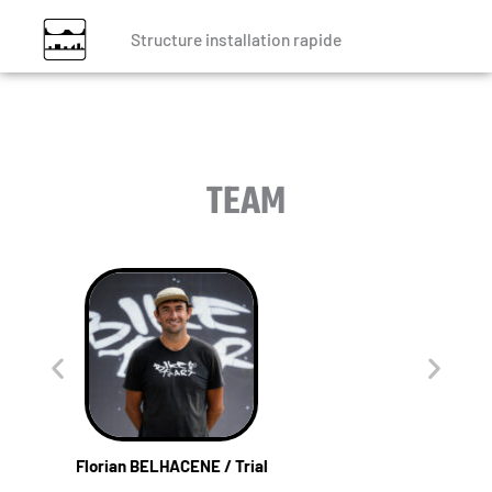
Structure installation rapide
TEAM
l
Yannick ALAZET / Trial