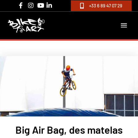
Aller
+33 6 89 47 07 29
au
contenu
MEN
PRIN
Big Air Bag, des matelas