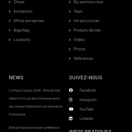
Shows
Qui sommes-nous
Animations
Team
Offres entreprises
Infrastructures
Bigairbag
Produits dérivés
Locations
Vidéos
Photos
Références
NEWS
SUIVEZ-NOUS
Facebook
Le Mans Classic 2026 : Bike Art fait
vibrer le Circuit des 24 Heures avec
Instagram
ses shows freestyle et son animation
YouTube
Pumptrack
Linkedin
Bike Art lance un show-conférence
INFOS PRATIQUES